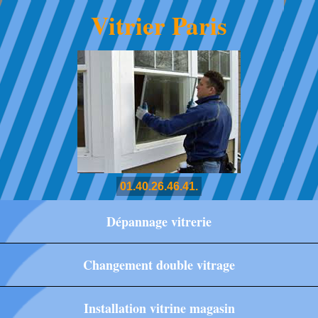
Vitrier Paris
01.40.26.46.41.
Dépannage vitrerie
Changement double vitrage
Installation vitrine magasin