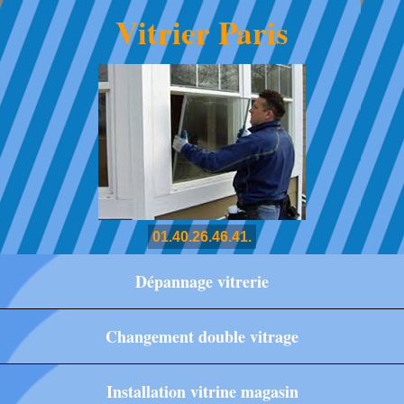
Vitrier Paris
01.40.26.46.41.
Dépannage vitrerie
Changement double vitrage
Installation vitrine magasin